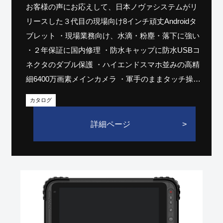
お客様の声にお応えして、日本ノヴァシステムがリ
リースした３代目の現場向け8インチ頑丈Androidタ
ブレット ・現場業務向け、水滴・粉塵・落下に強い
・２年保証に国内修理 ・防水キャップに防水USBコ
ネクタのダブル保護 ・ハイエンドスマホ並みの高精
細6400万画素メインカメラ ・軍手のままタッチ操
作、カスタマイズできる物理ボタンも備え付け ・
カタログ
MTKの8コアCPU（最高2.6GHz) ・800nits高輝度デ
ィスプレイ ・12時間超のバッテリー持ち、しかも交
詳細ページ
換可能※8 ・高低温などに耐性、猛暑・炎天下でも
サクサク動く ➡
【☑デモ機無料貸し出し】