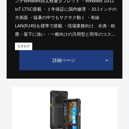
ンチWindows頑丈軽量タブレット ・Windows 10/11
IoT LTSC搭載 ・１年保証に国内修理 ・10.1インチの
大画面 ・猛暑の中でもサクサク動く ・有線
LAN(RJ45)を標準で搭載 ・現場業務向け、水滴・粉
塵・落下に強い ・一般向けの汎用型と同等のコスト
感 ・即納可能
➡ 【耐熱性能をさらに詳しく】
カタログ
➡
【☑デモ機無料貸し出し】
詳細ページ