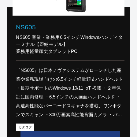
NS605
NS605 産業・業務用6.5インチWindowsハンディタ
ーミナル【即納モデル】
業務用軽量頑丈タブレットPC
『NS605』は日本ノヴァシステムがローンチした産
業や業務現場向けの6.5インチ軽量頑丈ハンドヘルド
・長期サポートのWindows 10/11 IoT 搭載 ・２年保
証に国内修理 ・6.5インチの大画面ハンドヘルド ・
高速高性能なバーコードスキャナを搭載、ワンボタ
ンでスキャン ・800万画素高性能背面カメラ ・バッ
テリレスの運用可 ・猛暑の中でもサクサク動く ・現
カタログ
場業務向け、水滴・粉塵・落下に強い ・即納対応