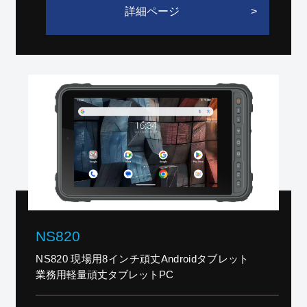
詳細ページ
➡ 【耐熱性能をさらに詳しく】
➡
【☑デモ機
無料貸し出し】
NS820
NS820 現場用8インチ頑丈Androidタブレット
業務用軽量頑丈タブレットPC