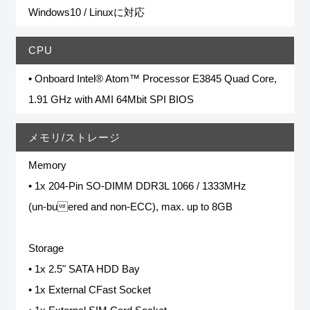
Windows10 / Linuxに対応
CPU
• Onboard Intel® Atom™ Processor E3845 Quad Core,
1.91 GHz with AMI 64Mbit SPI BIOS
メモリ/ストレージ
Memory
• 1x 204-Pin SO-DIMM DDR3L 1066 / 1333MHz
(un-buered and non-ECC), max. up to 8GB
Storage
• 1x 2.5" SATA HDD Bay
• 1x External CFast Socket