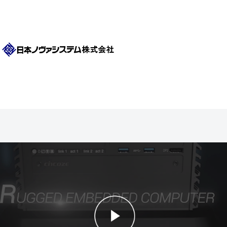
810/EN50121等の認証もしっかり取っている信頼性との両立が特徴です。
*日本ノヴァシステムはCincoze社の国内総代理店です。
Cincoze(シンコス) は、元々ドイツの大手組み込みPC会社の台湾生産
拠点としてスタートし、のちに独立したメーカーです。耐久性と使いやすさをとことん追求するデザイン思想のもとに、ユー
ザー目線で細部まで拘る設計のよさと、UL/MIL-STD-810/EN50121等の認証もしっかり取っている信頼性との両立が特徴で
す。
*日本ノヴァシステムはCincoze社の国内総代理店です。
1991年より理化学機器、臨床検査機器の設計開発に携わり、長期安定供給が可能な工業用コンピュータを国内工場にて製造販
売しています。長期供給、高信頼性、頑丈なPCのみに注力し、自社工場にて製造、検品、修理を行うことによって一貫した
サポート体制を強みとしております。 BTO PC、タブレット、スマホのODM事業も承っております。
1991年より理化学機
器、臨床検査機器の設計開発に携わり、長期安定供給が可能な工業用コンピュータを国内工場にて製造販売しています。長期
供給、高信頼性、頑丈なPCのみに注力し、自社工場にて製造、検品、修理を行うことによって一貫したサポート体制を強み
としております。 タブレットPC、組み込みPC、ノートPC、ラックマウントPCなど幅広い形状の堅牢PCを取り扱っており
ます。 BTO PC、タブレット、スマホのODM事業も承っております。