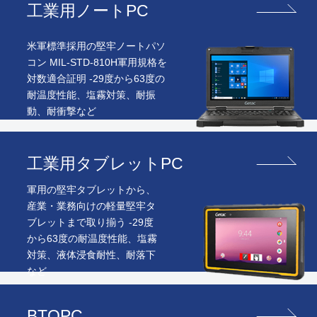
工業用ノートPC
米軍標準採用の堅牢ノートパソ
コン MIL-STD-810H軍用規格を
対数適合証明 -29度から63度の
耐温度性能、塩霧対策、耐振
動、耐衝撃など
工業用タブレットPC
軍用の堅牢タブレットから、
産業・業務向けの軽量堅牢タ
ブレットまで取り揃う -29度
から63度の耐温度性能、塩霧
対策、液体浸食耐性、耐落下
など
BTOPC