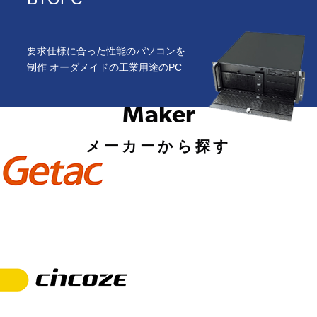
要求仕様に合った性能のパソコンを
制作 オーダメイドの工業用途のPC
Maker
メーカーから探す
Getac(ジータック)は1989年、台湾生産の米軍サプライヤーとして設立されたパソコンメーカーです。以来30年以上にわたり
防衛用途PCの設計・製造・販売を行っており、高い耐久性と信頼性が評価され、米軍をはじめ、自衛隊、オーストラリア
軍、ドイツ軍など世界各国の軍隊・消防・救急・警察御用達のメーカーとしてグローバル展開しております。
*日本ノヴァシステムはGetac社の国内総代理店です。
Getac(ジータック)は1989年、台湾生産の米軍サプライヤーとして設立
されたパソコンメーカーです。以来30年以上にわたり防衛用途PCの設計・製造・販売を行っており、高い耐久性と信頼性が
評価され、米軍をはじめ、自衛隊、オーストラリア軍、ドイツ軍など世界各国の軍隊・消防・救急・警察御用達のメーカーと
してグローバル展開をしております。
*日本ノヴァシステムはGetac社の国内総代理店です。
Cincoze(シンコス) は、元々ドイツの大手組み込みPC会社の台湾生産拠点としてスタートし、のちに独立したメーカーです。
耐久性と使いやすさをとことん追求するデザイン思想のもとに、ユーザー目線で細部まで拘る設計のよさと、UL/MIL-STD-