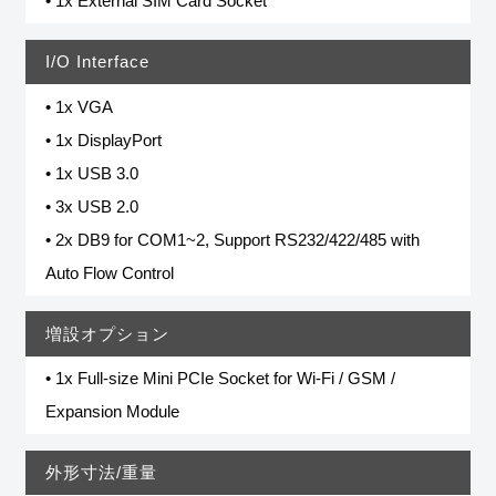
• 1x External SIM Card Socket
I/O Interface
• 1x VGA
• 1x DisplayPort
• 1x USB 3.0
• 3x USB 2.0
• 2x DB9 for COM1~2, Support RS232/422/485 with
Auto Flow Control
増設オプション
• 1x Full-size Mini PCIe Socket for Wi-Fi / GSM /
Expansion Module
外形寸法/重量