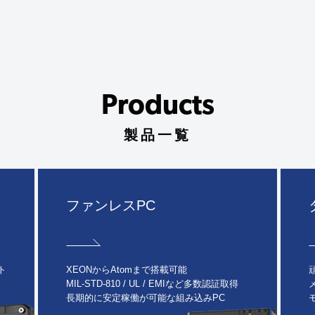
Products
製品一覧
ファンレスPC
ト
XEONからAtomまで搭載可能
MIL-STD-810 / UL / EMIなど多数認証取得
長期的に安定稼働が可能な組み込みPC