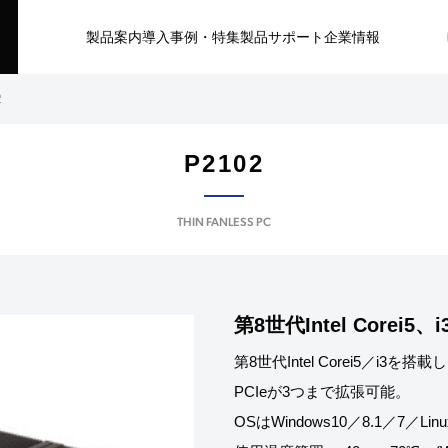
製品案内
導入事例・特集
製品サポート
企業情報
2
P2102
THIN FANLESS PC
第8世代Intel Core
第8世代Intel Corei5／i3を
PCIeが3つまで拡張可能。
OSはWindows10／8.1／7／L