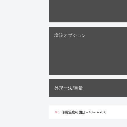
増設オプション
外形寸法/重量
※1
使用温度範囲は－40～＋70℃