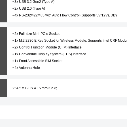
• 3x USB 3.2 Gen2 (Type A)
• 2x USB 2.0 (Type A)
• 4x RS-232/422/485 with Auto Flow Control (Supports 5V/12V), DB9
• 2x Full-size Mini-PCIe Socket
• 1x M.2 2230 E Key Socket for Wireless Module, Supports Intel CRF Modu
• 2x Control Function Module (CFM) Interface
• 1x Convertible Display System (CDS) Interface
• 1x Front Accessible SIM Socket
• 4x Antenna Hole
254.5 x 190 x 41.5 mm/2.2 kg