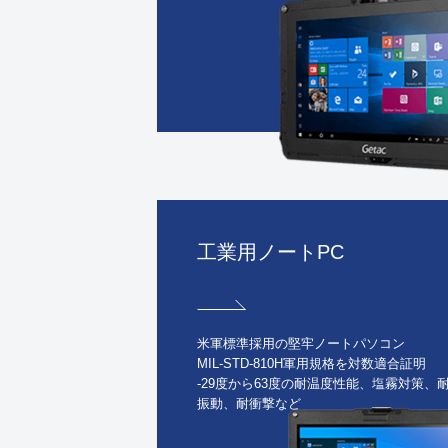
工業用ノートPC
米軍標準採用の堅牢ノートパソコン
MIL-STD-810H軍用規格を対数適合証明
-29度から63度の耐温度性能、塩霧対策、
振動、耐衝撃など