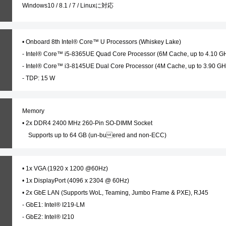
Windows10 / 8.1 / 7 / Linuxに対応
• Onboard 8th Intel® Core™ U Processors (Whiskey Lake)
- Intel® Core™ i5-8365UE Quad Core Processor (6M Cache, up to 4.10 G
- Intel® Core™ i3-8145UE Dual Core Processor (4M Cache, up to 3.90 GH
- TDP: 15 W
Memory
• 2x DDR4 2400 MHz 260-Pin SO-DIMM Socket
• 1x VGA (1920 x 1200 @60Hz)
• 1x DisplayPort (4096 x 2304 @ 60Hz)
• 2x GbE LAN (Supports WoL, Teaming, Jumbo Frame & PXE), RJ45
- GbE1: Intel® I219-LM
- GbE2: Intel® I210