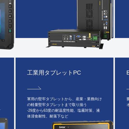
工業用タブレットPC
軍用の堅牢タブレットから、産業・業務向け
の軽量堅牢タブレットまで取り揃う
耐
-29度から63度の耐温度性能、塩霧対策、液
体浸食耐性、耐落下など