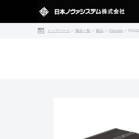
トップページ
／
製品一覧
／
製品
／
Cincoze
／
P210