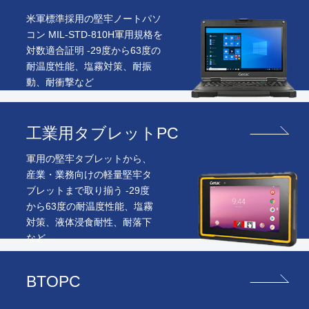
米軍標準採用の堅牢ノートパソ
コン MIL-STD-810H軍用規格を
対数適合証明 -29度から63度の
耐温度性能、塩霧対策、耐振
動、耐衝撃など
工業用タブレットPC
軍用の堅牢タブレットから、
産業・業務向けの軽量堅牢タ
ブレットまで取り揃う -29度
から63度の耐温度性能、塩霧
対策、液体浸食耐性、耐落下
など
BTOPC