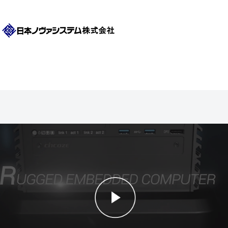
ザー目線で細部まで拘る設計のよさと、UL/MIL-STD-810/EN50121等の認証もしっかり取っている信頼性との両立が特徴で
す。
*日本ノヴァシステムはCincoze社の国内総代理店です。
1991年より理化学機器、臨床検査機器の設計開発に携わり、長期安定供給が可能な工業用コンピュータを国内工場にて製造販
売しています。長期供給、高信頼性、頑丈なPCのみに注力し、自社工場にて製造、検品、修理を行うことによって一貫した
サポート体制を強みとしております。 BTO PC、タブレット、スマホのODM事業も承っております。
1991年より理化学機
器、臨床検査機器の設計開発に携わり、長期安定供給が可能な工業用コンピュータを国内工場にて製造販売しています。長期
供給、高信頼性、頑丈なPCのみに注力し、自社工場にて製造、検品、修理を行うことによって一貫したサポート体制を強み
としております。 タブレットPC、組み込みPC、ノートPC、ラックマウントPCなど幅広い形状の堅牢PCを取り扱っており
ます。 BTO PC、タブレット、スマホのODM事業も承っております。