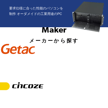
要求仕様に合った性能のパソコンを
制作 オーダメイドの工業用途のPC
Maker
メーカーから探す
Getac(ジータック)は1989年、台湾生産の米軍サプライヤーとして設立されたパソコンメーカーです。以来30年以上にわたり
防衛用途PCの設計・製造・販売を行っており、高い耐久性と信頼性が評価され、米軍をはじめ、自衛隊、オーストラリア
軍、ドイツ軍など世界各国の軍隊・消防・救急・警察御用達のメーカーとしてグローバル展開しております。
*日本ノヴァシステムはGetac社の国内総代理店です。
Getac(ジータック)は1989年、台湾生産の米軍サプライヤーとして設立
されたパソコンメーカーです。以来30年以上にわたり防衛用途PCの設計・製造・販売を行っており、高い耐久性と信頼性が
評価され、米軍をはじめ、自衛隊、オーストラリア軍、ドイツ軍など世界各国の軍隊・消防・救急・警察御用達のメーカーと
してグローバル展開をしております。
*日本ノヴァシステムはGetac社の国内総代理店です。
Cincoze(シンコス) は、元々ドイツの大手組み込みPC会社の台湾生産拠点としてスタートし、のちに独立したメーカーです。
耐久性と使いやすさをとことん追求するデザイン思想のもとに、ユーザー目線で細部まで拘る設計のよさと、UL/MIL-STD-
810/EN50121等の認証もしっかり取っている信頼性との両立が特徴です。
*日本ノヴァシステムはCincoze社の国内総代理店です。
Cincoze(シンコス) は、元々ドイツの大手組み込みPC会社の台湾生産
拠点としてスタートし、のちに独立したメーカーです。耐久性と使いやすさをとことん追求するデザイン思想のもとに、ユー