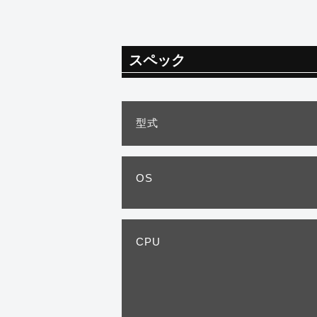
スペック
型式
OS
CPU