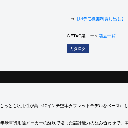
➡
【☑デモ機無料貸し出し】
GETAC製 ー＞
製品一覧
カタログ
Cの中でもっとも汎用性が高い10インチ堅牢タブレットモデルをベース
C + 長年米軍御用達メーカーの経験で培った設計能力の組み合わせで