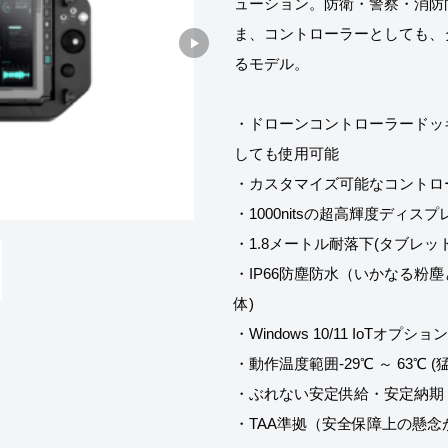
ューション。防衛・警察・消防
ま、コントローラーとしても、
るモデル。
・ドローンコントローラードッ
しても使用可能
・カスタマイズ可能なコントロ
・1000nitsの超高輝度ディ
・1.8メートル耐落下(タブレッ
・IP66防塵防水（いかなる粉
体)
・Windows 10/11 IoTオプ
・動作温度範囲-29℃ ～ 63℃
・ぶれない安定供給・安定納期
・TAA準拠（安全保障上の懸