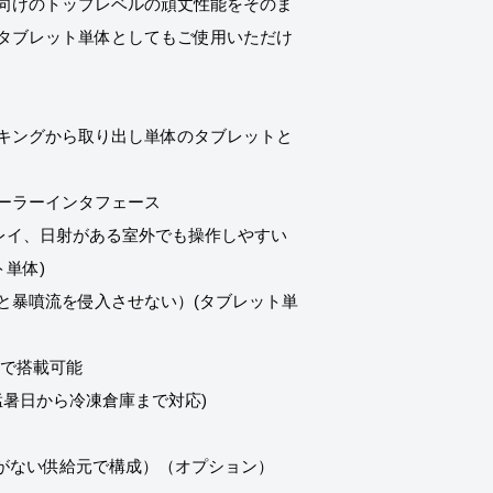
向けのトップレベルの頑丈性能をそのま
タブレット単体としてもご使用いただけ
キングから取り出し単体のタブレットと
ーラーインタフェース
スプレイ、日射がある室外でも操作しやすい
ト単体)
塵と暴噴流を侵入させない）(タブレット単
ションで搭載可能
 (猛暑日から冷凍倉庫まで対応)
念がない供給元で構成）（オプション）