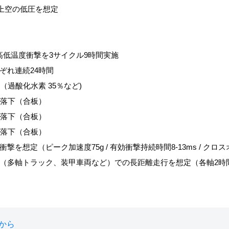
ル上空の低圧を想定
の高低温度衝撃を3サイクル9時間実施
ぞれ連続24時間
過酸化水素 35％など)
回落下（合板）
回落下（合板）
回落下（合板）
想定（ピーク加速度75g / 有効衝撃持続時間8-13ms / クロス
多軸トラック、装甲車両など）での長距離走行を想定（各軸2時間（X,
から