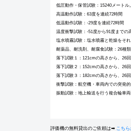
低圧動作・保管試験：15240メート
高温動作試験：63度を連続72時間
低温動作試験：-29度を連続72時間
温度衝撃試験：-51度から91度まで
塩水噴霧試験：塩水噴霧と乾燥をそれ
耐薬品、耐洗剤、耐腐食試験：26種類（
落下試験１：121cmの高さから、26
落下試験２：152cmの高さから、26
落下試験３：182cmの高さから、26
衝撃試験：航空機・車両内での突発的衝撃を
振動試験：地上輸送を行う複合輪車両（
評価機の無料貸出のご依頼は➡
こちら