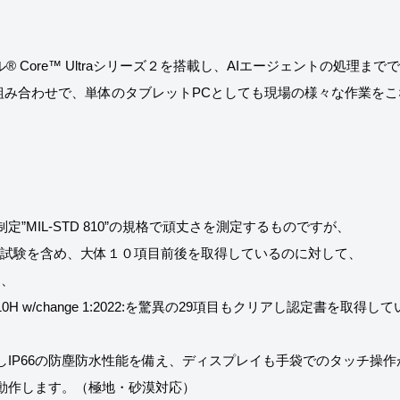
テル® Core™ Ultraシリーズ２を搭載し、AIエージェントの処理
Sとの組み合わせで、単体のタブレットPCとしても現場の様々な作業
MIL-STD 810”の規格で頑丈さを測定するものですが、
社試験を含め、大体１０項目前後を取得しているのに対して、
て、
10H w/change 1:2022:を驚異の29項目もクリアし認定書を取得し
IP66の防塵防水性能を備え、ディスプレイも手袋でのタッチ操作
で動作します。（極地・砂漠対応）