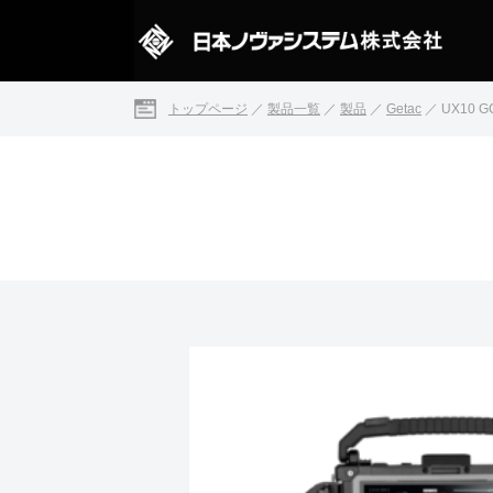
トップページ
／
製品一覧
／
製品
／
Getac
／
UX10 G