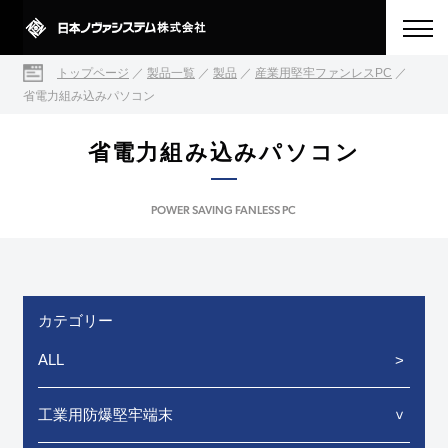
トップページ
／
製品一覧
／
製品
／
産業用堅牢ファンレスPC
／
省電力組み込みパソコン
省電力組み込みパソコン
POWER SAVING FANLESS PC
カテゴリー
ALL
工業用防爆堅牢端末