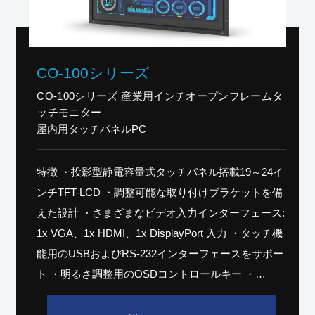
CO-100シリーズ
CO-100シリーズ 産業用インチオープンフレームタ
ッチモニター
屋内用タッチパネルPC
特徴 ・投影型静電容量式タッチパネル搭載19～24イ
ンチTFT-LCD ・調整可能な取り付けブラケットを備
えた設計 ・さまざまなビデオ入力インターフェース:
1x VGA、1x HDMI、1x DisplayPort 入力 ・タッチ機
能用のUSBおよびRS-232インターフェースをサポー
ト ・明るさ調整用のOSDコントロールキー ・
Cincoze特許CDS技術サポート ・フロントパネル
IP65準拠 ・フラット/標準/VESA/ラックマウントを