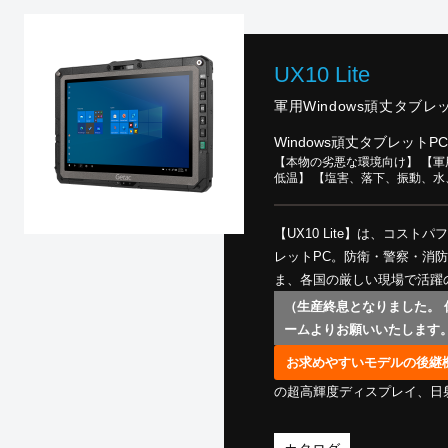
UX10 Lite
軍用Windows頑丈タブレット
Windows頑丈タブレットPC
【本物の劣悪な環境向け】 【軍用
低温】 【塩害、落下、振動、
【UX10 Lite】は、コス
レットPC。防衛・警察・消
ま、各国の厳しい現場で活躍
（生産終息となりました。
ームよりお願いいたします
お求めやすいモデルの後継
の超高輝度ディスプレイ、日射
トル耐落下 ・IP66防塵防
(第三者機関にて認証） ・Wind