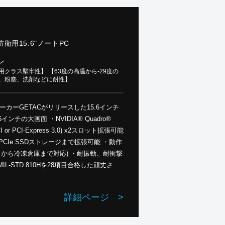
防衛用15.6"ノートPC
ン
クラス堅牢性】 【63度の高温から-29度の
水、粉塵、洗剤などに耐性】
ーカーGETACがリリースした15.6インチ
 or PCI-Express 3.0) x2スロット拡張可能
B PCIe SSDストレージまで拡張可能 ・動作
猛暑日から冷凍倉庫まで対応) ・耐振動、耐衝撃
-STD 810Hを28項目合格した頑丈さ ・
 ・衝撃をはじめ、湿気や洗剤、液体腐食、
、Microsoft Officeなどのアプリの
詳細ページ
>
的ミスによる損傷も３年間無償保証・国内修
の懸念がない供給元で構成）（オプション）
＞
製品一覧