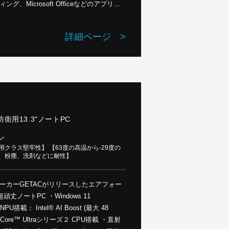
、Microsoft Officeなどのアプリの
、耐衝撃など第三者専門テストラボでMIL-
した頑丈さ ・人為的ミスによる損傷も３年間無
詳細ページ
>
囲-29℃ ～ 63℃ (猛暑日から冷凍倉庫ま
で対応) ・TAA準拠（オプション） GETAC製 ー＞
製品一覧
防衛用13.3"ノートPC
ン
クラス堅牢性】 【63度の高温から-29度の
水、粉塵、洗剤などに耐性】
メーカーGETACがリリースしたエアフォー
C ・Windows 11
・NPU搭載： Intel® AI Boost (最大 48
® Core™ Ultraシリーズ２ CPU搭載 ・直射