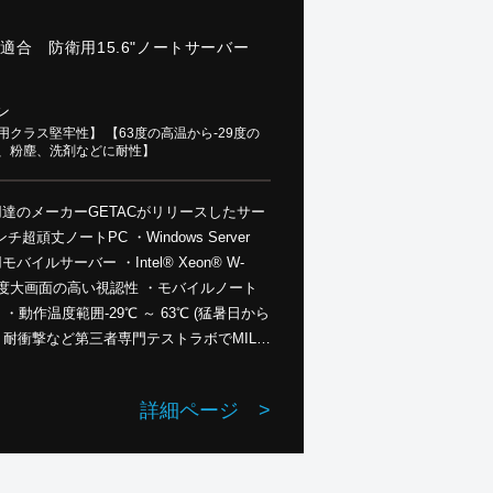
L規格適合 防衛用15.6"ノートサーバー
ン
クラス堅牢性】 【63度の高温から-29度の
水、粉塵、洗剤などに耐性】
軍御用達のメーカーGETACがリリースしたサー
C ・Windows Server
バイルサーバー ・Intel® Xeon® W-
超高輝度大画面の高い視認性 ・モバイルノート
動作温度範囲-29℃ ～ 63℃ (猛暑日から
、耐衝撃など第三者専門テストラボでMIL-
した頑丈さ ・人為的ミスによる損傷も３年間無
拠（安全保障上の懸念がない供給元で構成）
詳細ページ
>
（オプション） ・ぶれない安定供給・安定納期。 GETAC製 ー＞
製品