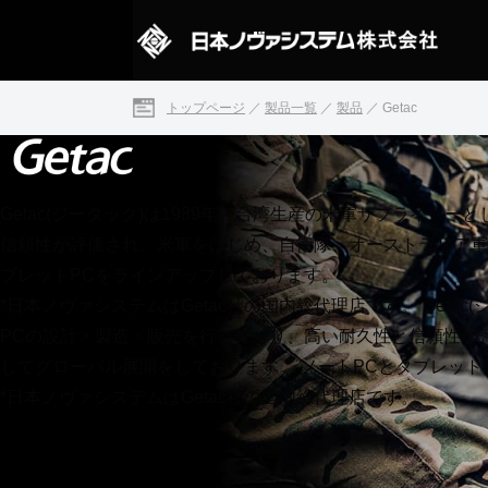
トップページ
／
製品一覧
／
製品
／
Getac
Getac(ジータック)は1989年、台湾生産の米軍サプライ
信頼性が評価され、米軍をはじめ、自衛隊、オーストラリア軍
ブレットPCをラインアップしております。
*日本ノヴァシステムはGetac社の国内総代理店です。
Geta
PCの設計・製造・販売を行っており、高い耐久性と信頼性が
してグローバル展開をしております。 ノートPCとタブレット
*日本ノヴァシステムはGetac社の国内総代理店です。