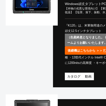
Windows頑丈タブレットPC
【本物の劣悪な環境向け】 【軍用
低温】 【塩害、落下、振動、
『K120』は、米軍御用達の
頑丈12.5インチタブレット
（生産終息となりました。
ームよりお願いいたします
後継機はこちらから ＞＞
F
種 ・13世代インテル Intel® 
に1200nitsの高輝度 ・
能 ・耐振動、耐衝撃など第三者専
目合格した頑丈さ ・衝撃を
カタログ
動画
い耐性 ・IP66と水・砂埃に強
暑日から冷凍倉庫まで対応) ・キッ
プリのインストールも対応 
国内修理 ・TAA準拠（安全
ョン） ➡
【☑デモ機無料貸