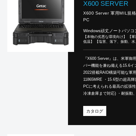
X600 SERVER
X600 Server 軍用MI
PC
Windows頑丈ノートパソコ
【本物の劣悪な環境向け】 【軍用
低温】 【塩害、落下、振動、
『X600 Server』は、米
バー機能を兼ね備える15.6インチ超頑丈ノートP
2022搭載RAID構築可能な軍用モ
11865MRE ・15.6型の
PCに考えられる最高の拡張性 ・
冷凍倉庫まで対応) ・耐振動
STD 810Hを26項目合格
償保証・国内修理 ・TAA準
カタログ
一覧