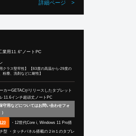
詳細ページ
>
 (猛暑日から冷凍倉庫まで対応) ・バーコード
認証 /顔認識カメラ 追加可能 ・3年間過失
故障保証付き ・TAA準拠（オプション） ➡
【☑デモ機無料貸し出し】
工業用11.6"ノートPC
ン
クラス堅牢性】 【63度の高温から-29度の
水、粉塵、洗剤などに耐性】
メーカーGETACがリリースしたタブレット
 11.6インチ超頑丈ノートPC
 保守用などについてはお問い合わせフォ
。）
120
・12世代Core i, Windows 11 Pro搭
ンチ型 ・タッチパネル搭載の２in１のタブレ