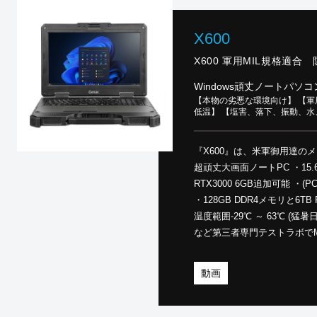
X600
X600 軍用MIL規格適合 
Windows頑丈ノートパソコ
【本物の劣悪な環境向け】 【軍用
低温】 【塩害、落下、振動、
『X600』は、米軍御用達のメ
超頑丈大画面ノートPC ・15.6インチの大画面 ・NVIDIA® Quadro®
RTX3000 6GB追加可能 ・(PCI
・128GB DDR4メモリと6T
温度範囲-29℃ ～ 63℃ (
など第三者専門テストラボでMIL
IP66と水・砂埃に強い設計
塩害※にも強い耐性 ・キッティング
動画
インストールも対応 ・人為
理 ・TAA準拠（安全保障上
※オプション GETAC製 ー