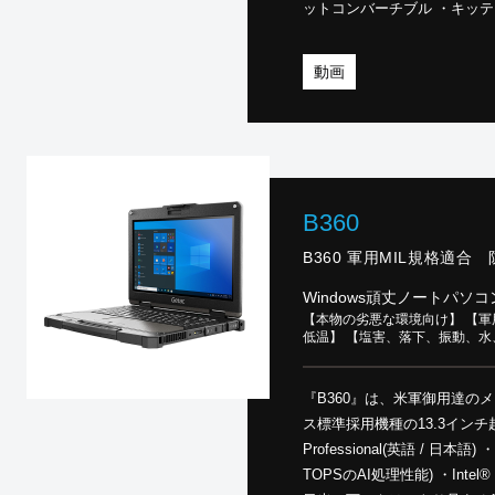
ットコンバーチブル ・キッティング
インストールも対応 ・耐振動
STD 810Hを26項目合格
動画
償保証・国内修理 ・動作温度範
B360
B360 軍用MIL規格適合 
Windows頑丈ノートパソコ
【本物の劣悪な環境向け】 【軍用
低温】 【塩害、落下、振動、
『B360』は、米軍御用達の
ス標準採用機種の13.3インチ超頑丈ノートP
Professional(英語 / 日本語) 
TOPSのAI処理性能) ・Intel