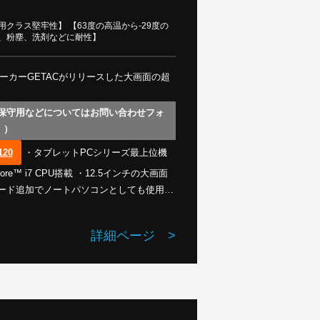
クラス堅牢性】 【63度の高温から-29度の
水、粉塵、洗剤などに耐性】
メーカーGETACがリリースした大画面の超
 保守用などについてはお問い合わせフォ
。）
120
・タブレットPCシリーズ最上位機
Core™ i7 CPU搭載 ・12.5インチの大画面
キーボード追加でノートパソコンとしても使用可
門テストラボでMIL-STD 810Hを30項
はじめ、湿気や洗剤、液体腐食、塩害にも強
詳細ページ
>
い設計 ・-29℃～63℃の動作温度範囲 (猛
ティング、Microsoft Officeなどのア
・人為的ミスによる損傷も３年間無償保証・
保障上の懸念がない供給元で構成）（オプシ
し出し】
GETAC製 ー＞
製品一覧