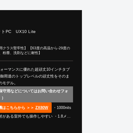
PC UX10 Lite
クラス堅牢性】 【63度の高温から-29度の
水、粉塵、洗剤などに耐性】
トパフォーマンスに優れた超頑丈10インチタブ
防御用達のトップレベルの頑丈性をそのま
のモデル。
 保守用などについてはお問い合わせフォ
。）
機はこちらから ＞＞
ZX80W
・1000nits
がある室外でも操作しやすい ・1.8メー
水（いかなる粉塵と暴噴流を侵入させない）
ows 10/11 IoTオプションで搭載可能 ・