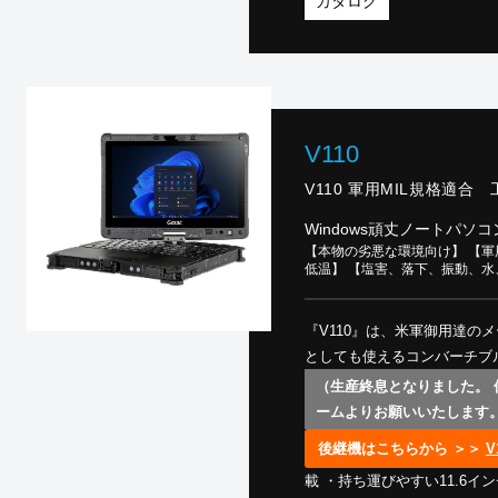
カタログ
動作温度範囲-29℃ ～ 63℃
スキャナ /LANポート /指紋
GETAC製 ー＞
製品一覧
V110
V110 軍用MIL規格適合 
Windows頑丈ノートパソコ
【本物の劣悪な環境向け】 【軍用
低温】 【塩害、落下、振動、
『V110』は、米軍御用達の
としても使えるコンバーチブル
（生産終息となりました。
ームよりお願いいたします
後継機はこちらから ＞＞
V
載 ・持ち運びやすい11.6イ