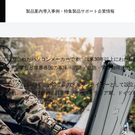
製品案内
導入事例・特集
製品サポート
企業情報
ヤーとして設立されたパソコンメーカーです。以来30年以上にわ
、ドイツ軍など世界各国の軍隊・消防・救急・警察御用達のメ
c(ジータック)は1989年、台湾生産の米軍サプライヤーとして
評価され、米軍をはじめ、自衛隊、オーストラリア軍、ドイツ
PCをラインアップしております。